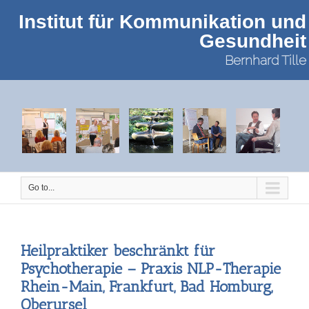
Institut für Kommunikation und
Gesundheit
Bernhard Tille
Go to...
NLP
NLP
Heilpraktiker
Psychotherapie
Coaching
Practitioner
Master
Psychotherapie
Heilpraktiker beschränkt für
Psychotherapie – Praxis NLP-Therapie
Rhein-Main, Frankfurt, Bad Homburg,
Oberursel